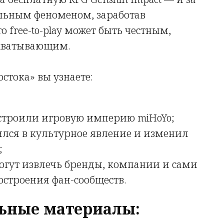
альным феноменом, заработав
 free-to-play может быть честным,
ахватывающим.
остока» вы узнаете:
остроили игровую империю miHoYo;
ился в культурное явление и изменил
;
могут извлечь бренды, компании и сами
остроения фан-сообществ.
ьные материалы: