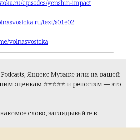
ostoka.ru/episodes/genshin-impact
olnasvostoka.ru/text/s01e02
t.me/volnasvostoka
 Podcasts, Яндекс Музыке или на вашей
м оценкам ⭐️⭐️⭐️⭐️⭐️ и репостам — это
знакомое слово, заглядывайте в