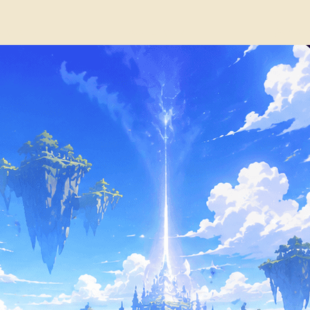
слушать
Все выпуски
Заметк