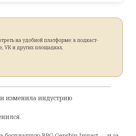
треть на удобной платформе: в подкаст-
е, VK и других площадках.
 и изменила индустрию
енился.
 бесплатную RPG Genshin Impact — и за