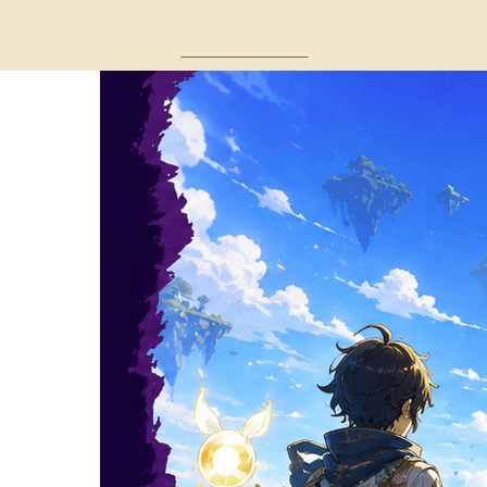
Волна с Востока
Где 