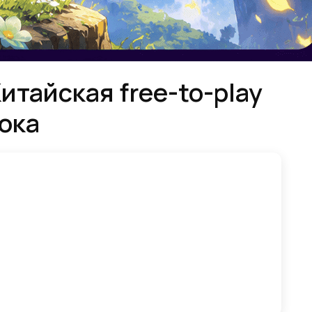
итайская free-to-play
тока