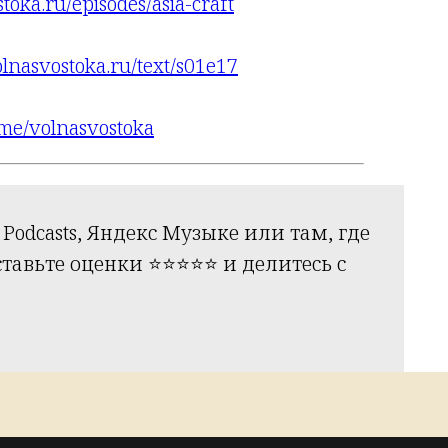
stoka.ru/episodes/asia-craft
olnasvostoka.ru/text/s01e17
t.me/volnasvostoka
Podcasts, Яндекс Музыке или там, где
вьте оценки ⭐️⭐️⭐️⭐️⭐️ и делитесь с