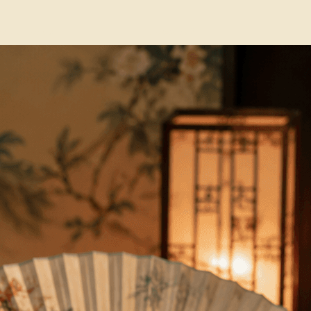
и на полях
Глоссарий