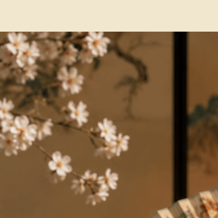
слушать
Все выпуски
Заметк