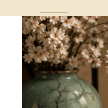
Волна с Востока
Где 