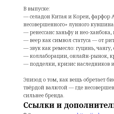
В выпуске:
— селадон Китая и Кореи, фарфор
несовершенного» лунного кувшина
— ренессанс ханьфу и нео-ханбока,
— веер как символ статуса — от ри
— звук как ремесло: гуцинь, чангу,
— коллаборации, онлайн-рынок, к
— подделки, кризис наследников и
Эпизод о том, как вещь обретает б
твёрдой валютой — где несовершен
сильнее бренда.
Ссылки и дополнител