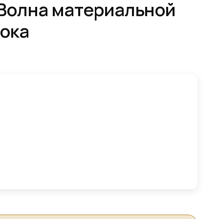
 Волна материальной
тока