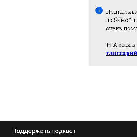
Подписывай
любимой пл
очень помо
⛩️ А если 
глоссари
Поддержать подкаст