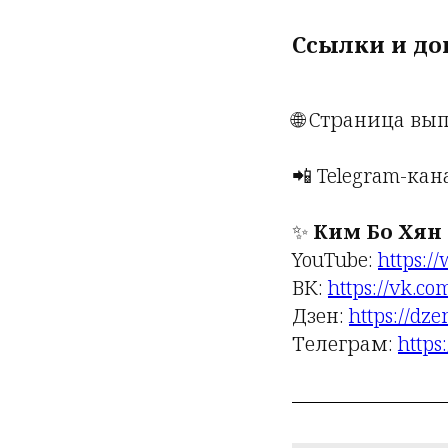
Ссылки и до
🌐 Страница вы
📲 Telegram-кан
✨
Ким Бо Хян 
YouTube:
https:
ВК:
https://vk.c
Дзен:
https://dz
Телеграм:
https