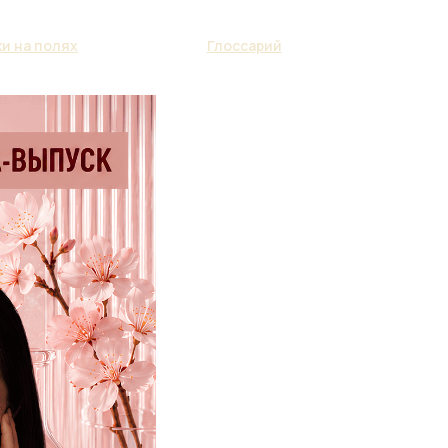
и на полях
Глоссарий