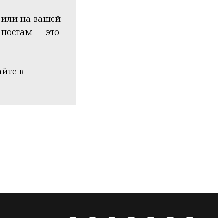
 или на вашей
епостам — это
айте в