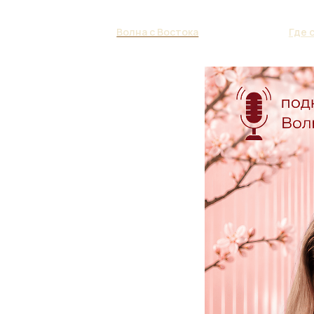
Волна с Востока
Где 