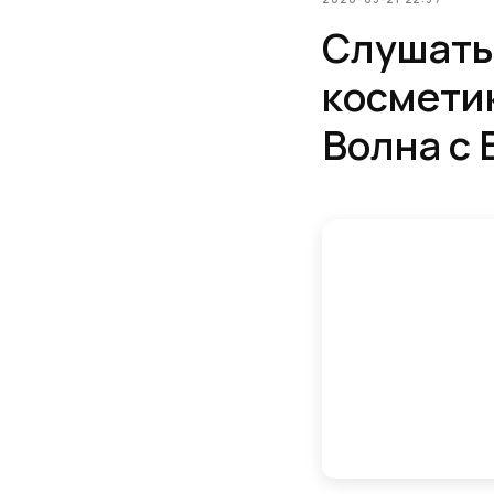
Слушать 
косметик
Волна с 