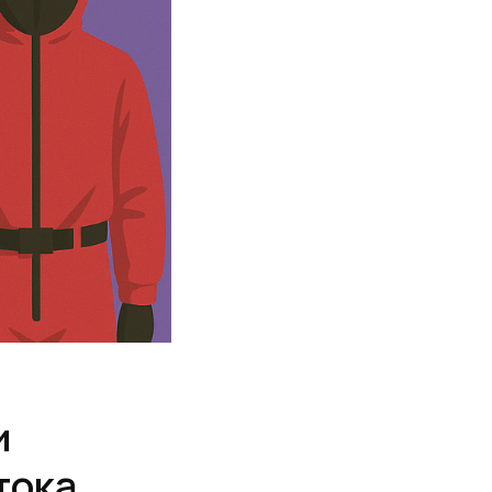
и
тока