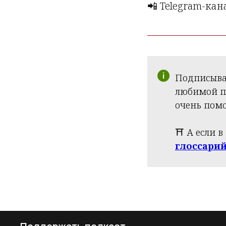
📲 Telegram-кан
Подписывай
любимой пл
очень помо
⛩️ А если 
глоссари