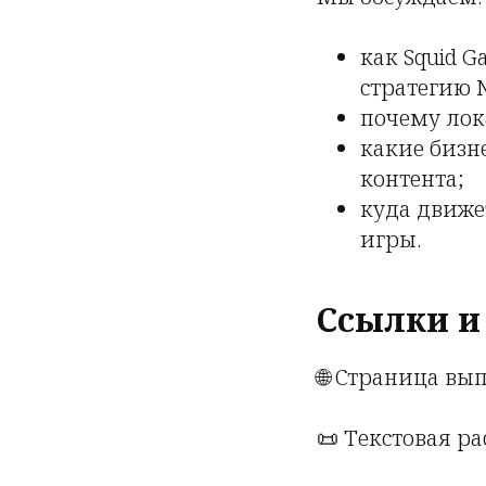
как Squid 
стратегию N
почему лок
какие бизн
контента;
куда движе
игры.
Ссылки и
🌐 Страница вы
📜 Текстовая р