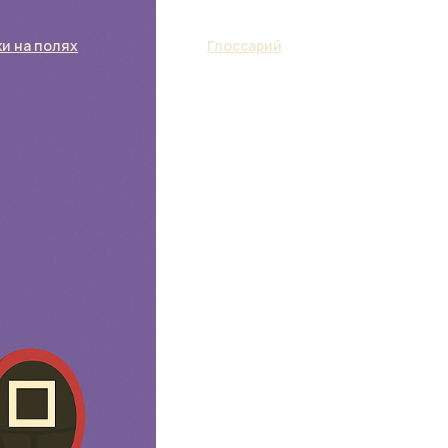
и на полях
Глоссарий