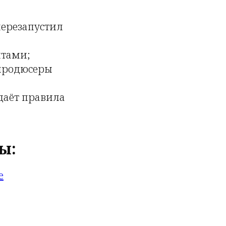
перезапустил
итами;
 продюсеры
даёт правила
ы:
e