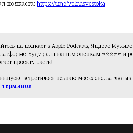
ал подкаста:
https://t.me/volnasvostoka
тесь на подкаст в Apple Podcasts, Яндекс Музыке
атформе. Буду рада вашим оценкам ⭐️⭐️⭐️⭐️⭐️ и р
гает проекту расти!
в выпуске встретилось незнакомое слово, заглядыв
й терминов