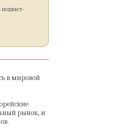
 подкаст-
сь в мировой
корейские
льный рынок, и
ов.