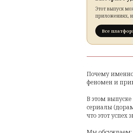
Этот выпуск мо
приложениях, н
Все платфо
Почему именно 
феномен и при
В этом выпуске
сериалы (дорам
что этот успех
Мы обсуждаем: