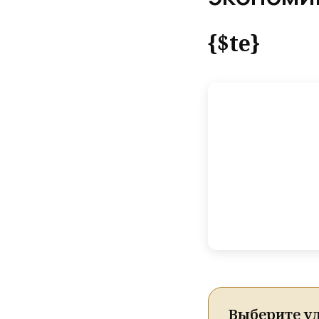
{$te}
Выберите у