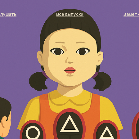
слушать
Все выпуски
Заметк