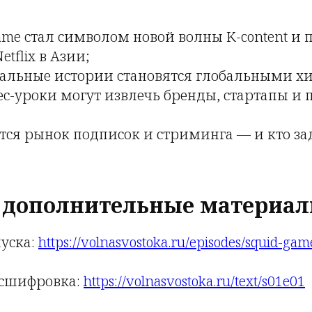
Game стал символом новой волны K-content и 
etflix в Азии;
альные истории становятся глобальными х
ес-уроки могут извлечь бренды, стартапы и
тся рынок подписок и стриминга — и кто за
 дополнительные материал
пуска:
https://volnasvostoka.ru/episodes/squid-gam
асшифровка:
https://volnasvostoka.ru/text/s01e01