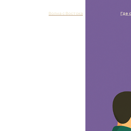
Волна с Востока
Где 