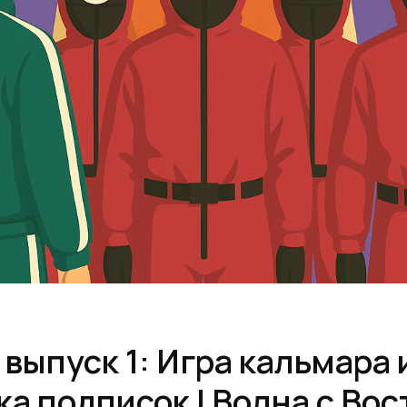
выпуск 1: Игра кальмара 
а подписок | Волна с Вос