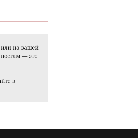
 или на вашей
епостам — это
айте в