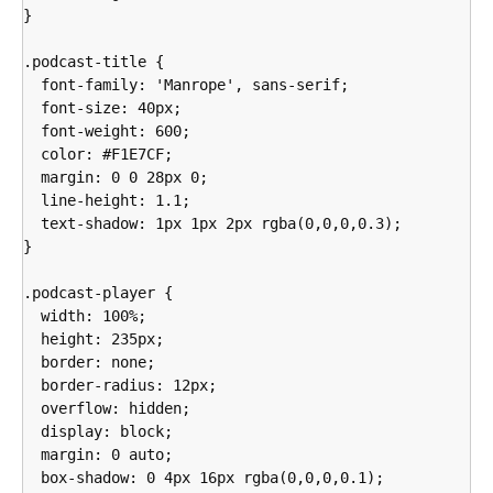
}

.podcast-title {

  font-family: 'Manrope', sans-serif;

  font-size: 40px;

  font-weight: 600;

  color: #F1E7CF;

  margin: 0 0 28px 0;

  line-height: 1.1;

  text-shadow: 1px 1px 2px rgba(0,0,0,0.3);

}

.podcast-player {

  width: 100%;

  height: 235px;

  border: none;

  border-radius: 12px;

  overflow: hidden;

  display: block;

  margin: 0 auto;

  box-shadow: 0 4px 16px rgba(0,0,0,0.1);
