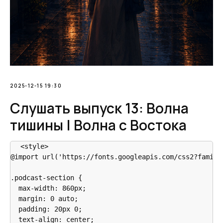
2025-12-15 19:30
Слушать выпуск 13: Волна
тишины | Волна с Востока
<style>

@import url('https://fonts.googleapis.com/css2?family
.podcast-section {

  max-width: 860px;

  margin: 0 auto;

  padding: 20px 0;

  text-align: center;
