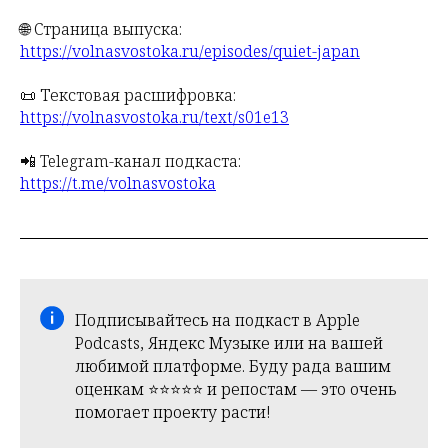
🌐 Страница выпуска:
https://volnasvostoka.ru/episodes/quiet-japan
📜 Текстовая расшифровка:
https://volnasvostoka.ru/text/s01e13
📲 Telegram-канал подкаста:
https://t.me/volnasvostoka
Подписывайтесь на подкаст в Apple
Podcasts, Яндекс Музыке или на вашей
любимой платформе. Буду рада вашим
оценкам ⭐️⭐️⭐️⭐️⭐️ и репостам — это очень
помогает проекту расти!