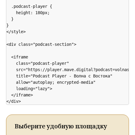
  .podcast-player {

    height: 180px;

  }

}

</style>

<div class="podcast-section">

  <iframe 

    class="podcast-player"

    src="https://player.mave.digital?podcast=volnasvo
    title="Podcast Player - Волна с Востока"

    allow="autoplay; encrypted-media"

    loading="lazy">

  </iframe>

Выберите удобную площадку