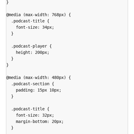
}

@media (max-width: 768px) {

  .podcast-title {

    font-size: 34px;

  }

  .podcast-player {

    height: 200px;

  }

}

@media (max-width: 480px) {

  .podcast-section {

    padding: 15px 10px;

  }

  .podcast-title {

    font-size: 32px;

    margin-bottom: 20px;

  }
