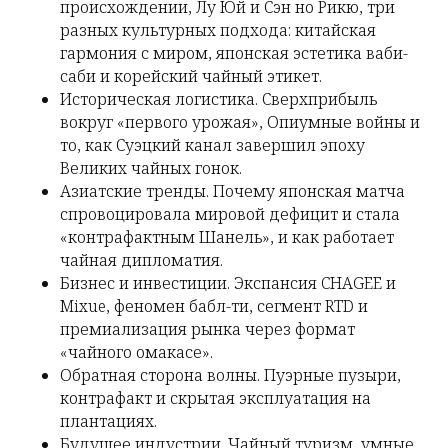
происхождении, Лу Юй и Сэн но Рикю, три
разных культурных подхода: китайская
гармония с миром, японская эстетика ваби-
саби и корейский чайный этикет.
Историческая логистика. Сверхприбыль
вокруг «первого урожая», Опиумные войны и
то, как Суэцкий канал завершил эпоху
Великих чайных гонок.
Азиатские тренды. Почему японская матча
спровоцировала мировой дефицит и стала
«контрафактным Шанель», и как работает
чайная дипломатия.
Бизнес и инвестиции. Экспансия CHAGEE и
Mixue, феномен бабл-ти, сегмент RTD и
премиализация рынка через формат
«чайного омакасе».
Обратная сторона волны. Пуэрные пузыри,
контрафакт и скрытая эксплуатация на
плантациях.
Будущее индустрии. Чайный туризм, умные