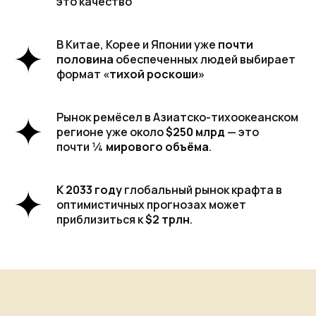
это качество
В Китае, Корее и Японии уже
почти
половина
обеспеченных людей выбирает
формат
«тихой роскоши»
Рынок ремёсел в Азиатско-тихоокеанском
регионе уже около
$250 млрд
— это
почти
¼ мирового объёма
.
К 2033 году
глобальный рынок крафта в
оптимистичных прогнозах может
приблизиться к
$2 трлн
.