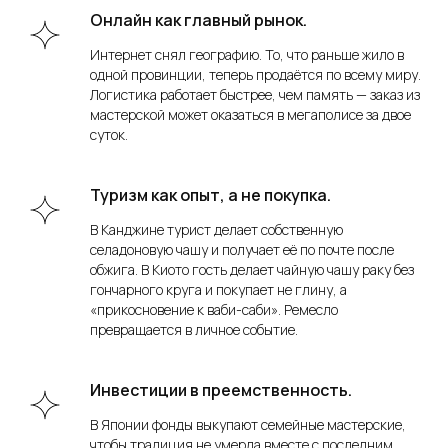
Онлайн как главный рынок.
Интернет снял географию. То, что раньше жило в
одной провинции, теперь продаётся по всему миру.
Логистика работает быстрее, чем память — заказ из
мастерской может оказаться в мегаполисе за двое
суток.
Туризм как опыт, а не покупка.
В Канджине турист делает собственную
селадоновую чашу и получает её по почте после
обжига. В Киото гость делает чайную чашу раку без
гончарного круга и покупает не глину, а
«прикосновение к ваби-саби». Ремесло
превращается в личное событие.
Инвестиции в преемственность.
В Японии фонды выкупают семейные мастерские,
чтобы традиция не умерла вместе с последним