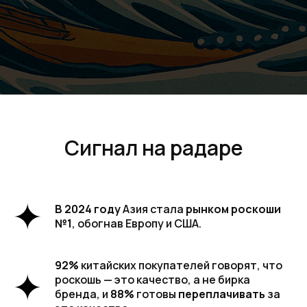
Сигнал на радаре
В 2024 году
Азия стала
рынком роскоши
№1
, обогнав Европу и США.
92%
китайских покупателей говорят, что
роскошь — это качество, а не бирка
бренда, и
88%
готовы
переплачивать
за