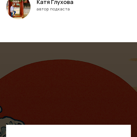
Катя Глухова
автор подкаста