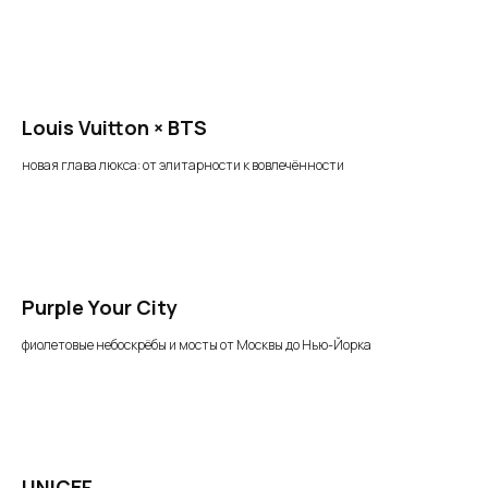
Louis Vuitton × BTS
новая глава люкса: от элитарности к вовлечённости
Purple Your City
фиолетовые небоскрёбы и мосты от Москвы до Нью-Йорка
UNICEF