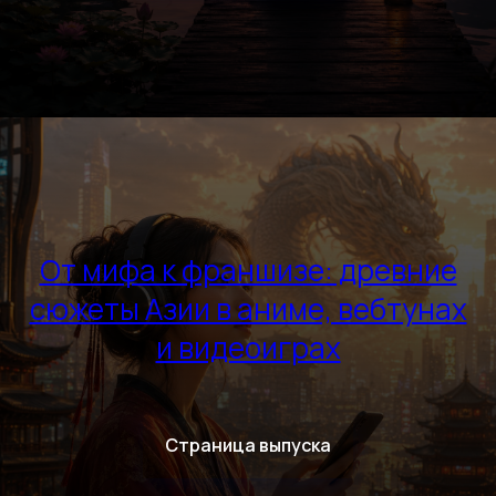
От мифа к франшизе: древние
сюжеты Азии в аниме, вебтунах
и видеоиграх
Страница выпуска