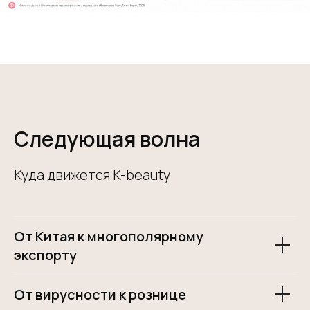
Следующая волна
Куда движется K-beauty
От Китая к многополярному
экспорту
От вирусности к рознице