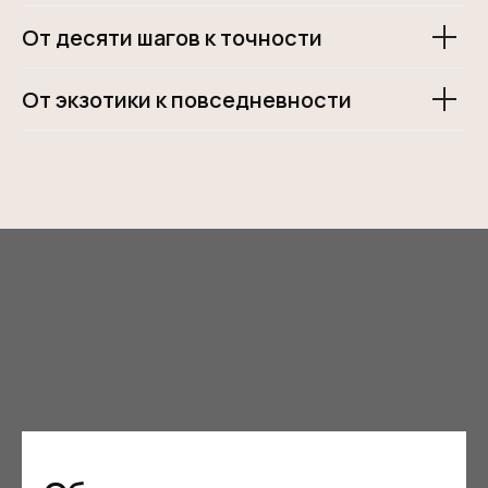
От десяти шагов к точности
От экзотики к повседневности