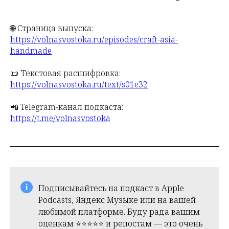
🌐 Страница выпуска:
https://volnasvostoka.ru/episodes/craft-asia-
handmade
📜 Текстовая расшифровка:
https://volnasvostoka.ru/text/s01e32
📲 Telegram-канал подкаста:
https://t.me/volnasvostoka
Подписывайтесь на подкаст в Apple
Podcasts, Яндекс Музыке или на вашей
любимой платформе. Буду рада вашим
оценкам ⭐️⭐️⭐️⭐️⭐️ и репостам — это очень