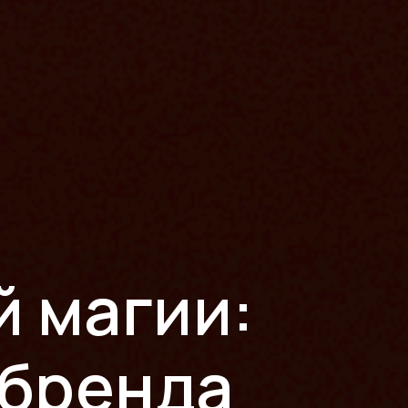
 магии:
 бренда