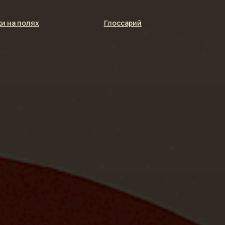
и на полях
Глоссарий