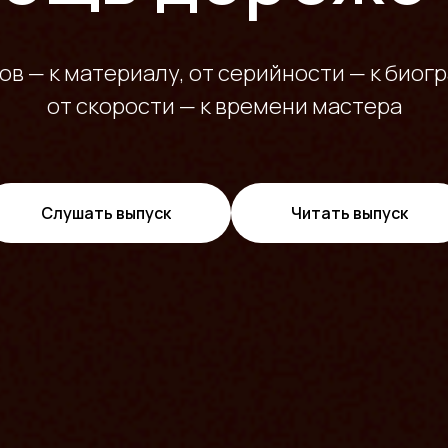
ов — к материалу, от серийности — к биог
от скорости — к времени мастера
Слушать выпуск
Читать выпуск