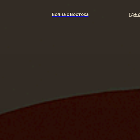
Волна с Востока
Где 