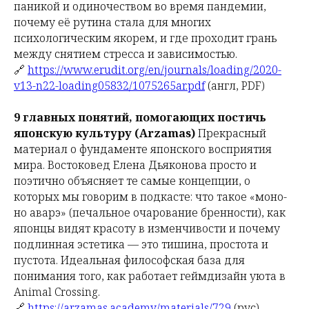
паникой и одиночеством во время пандемии,
почему её рутина стала для многих
психологическим якорем, и где проходит грань
между снятием стресса и зависимостью.
🔗
https://www.erudit.org/en/journals/loading/2020-
v13-n22-loading05832/1075265ar.pdf
(англ, PDF)
9 главных понятий, помогающих постичь
японскую культуру (Arzamas)
Прекрасный
материал о фундаменте японского восприятия
мира. Востоковед Елена Дьяконова просто и
поэтично объясняет те самые концепции, о
которых мы говорим в подкасте: что такое «моно-
но аварэ» (печальное очарование бренности), как
японцы видят красоту в изменчивости и почему
подлинная эстетика — это тишина, простота и
пустота. Идеальная философская база для
понимания того, как работает геймдизайн уюта в
Animal Crossing.
🔗
https://arzamas.academy/materials/729
(рус)