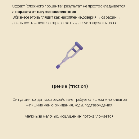
Эффект “сложного процента”: результат не просто складывается,
а
нарастает на уже накопленное
.
В бизнесе это выглядит как накопление доверия → сарафан →
лояльность → дешевле привлекать → легче запускать новое.
Трение (friction)
Ситуация, когда простое действие требует слишком много шагов
— лишние меню, ожидания, коды, подтверждения.
Мелочь за мелочью, и ощущение “потока” ломается.