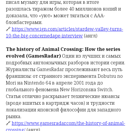
писал музыку для игры, которая в итоге
разошлась тиражом более 40 миллионов копий и
доказала, что «уют» может тягаться с ААА-
блокбастерами.
🔗
https://www.ign.com/articles/stardew-valley-turns-
10-the-big-concernedape-interview
(англ)
The history of Animal Crossing: How the series
evolved (GamesRadar)
Один из лучших и самых
подробных англоязычных разборов истории серии.
Журналисты GamesRadar прослеживают весь путь
франшизы: от странного эксперимента
Dobutsu no
Mori
на Nintendo 64 в апреле 2001 года до
глобального феномена
New Horizons
на Switch.
Статья отлично раскрывает технические нюансы
(вроде вшитых в картридж часов) и трудности
локализации японской философии для западного
рынка.
🔗
https://www.gamesradar.com/the-history-of-animal-
crossing/
(англ)