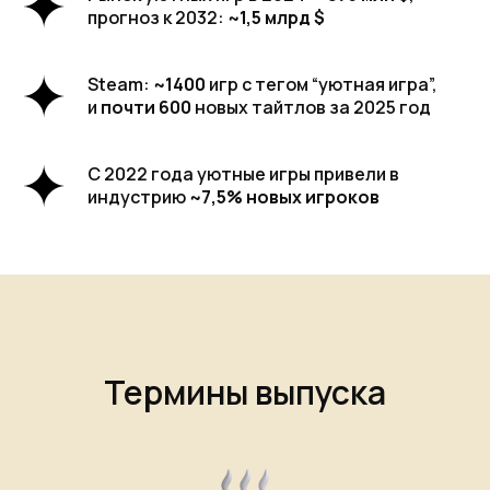
прогноз к 2032:
~1,5 млрд $
Steam:
~1400
игр с тегом “уютная игра”,
и
почти 600
новых тайтлов за 2025 год
С 2022 года уютные игры привели в
индустрию
~7,5% новых игроков
Термины выпуска