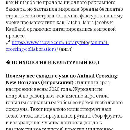
как Nintendo не продала ни одного рекламного
баннера, но заставила мировые бренды бесплатно
строить свои острова. Отличная фактура к нашему
уроку про маркетинг: как Tatcha, Marc Jacobs и
Kaufland органично интегрировались в игровой
процесс.
🔗
https://www.scayle.com/library/blog/animal-
crossing-collaborations/
(англ)
🧠
ПСИХОЛОГИЯ И КУЛЬТУРНЫЙ КОД
Почему все сходят с ума по Animal Crossing:
New Horizons (Игромания)
Отличный срез
настроений весны 2020 года. Журналисты
подробно разбирают, как именно игра стала
главным социальным хабом во время глобального
локдауна. Текст идеально иллюстрирует наш
тезис о том, как виртуальная рутина, сбор фруктов
и возвращение чувства контроля (когда в
реальности всё рушится) помогли миллионам