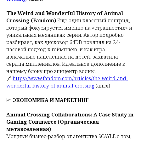
The Weird and Wonderful History of Animal
Crossing (Fandom)
Еще один классный лонгрид,
который фокусируется именно на «странностях» и
уникальных механиках серии. Автор подробно
разбирает, как дисковод 64DD повлиял на 24-
часовой подход к геймплею, и как игра,
изначально нацеленная на детей, захватила
сердца миллениалов. Идеальное дополнение к
нашему блоку про эпицентр волны.
🔗
https://www.fandom.com/articles/the-weird-and-
wonderful-history-of-animal-crossing
(англ)
📈
ЭКОНОМИКА И МАРКЕТИНГ
Animal Crossing Collaborations: A Case Study in
Gaming Commerce (Органическая
метавселенная)
Мощный бизнес-разбор от агентства SCAYLE о том,