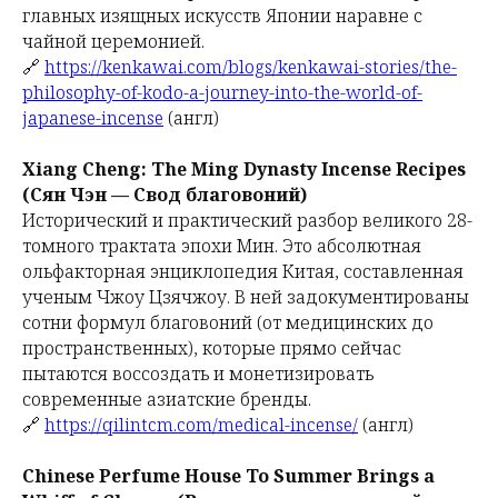
главных изящных искусств Японии наравне с
чайной церемонией.
🔗
https://kenkawai.com/blogs/kenkawai-stories/the-
philosophy-of-kodo-a-journey-into-the-world-of-
japanese-incense
(англ)
Xiang Cheng: The Ming Dynasty Incense Recipes
(Сян Чэн — Свод благовоний)
Исторический и практический разбор великого 28-
томного трактата эпохи Мин. Это абсолютная
ольфакторная энциклопедия Китая, составленная
ученым Чжоу Цзячжоу. В ней задокументированы
сотни формул благовоний (от медицинских до
пространственных), которые прямо сейчас
пытаются воссоздать и монетизировать
современные азиатские бренды.
🔗
https://qilintcm.com/medical-incense/
(англ)
Chinese Perfume House To Summer Brings a