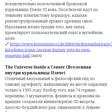
исключительно позолоченной бронзовой
курильнице Пэкче VI века. Посетители идут по
темному извилистому коридору, вдыхая
реконструированный аромат древних смол.
Идеальная иллюстрация того, как запах
проектирует пользовательский опыт в музейном
деле.
🔗
https://www.koreatimes.co.kr/lifestyle/koreanheritage
kingdoms-iconic-incense-burner-gets-its-own-
museum-hall
(англ)
The Universe Inside a Censer (Вселенная
внутри курильницы Пэкче)
Отличный визуальный и философский гид по
самому артефакту, найденному на месте парковки
только в 1993 году. Разбор того, как 74 горные
вершины, 5 музыкантов, фениксы и драконы на
крышке создавали миниатюрную 3D-модель
даосско-буддийского рая, оживавшую в тумане