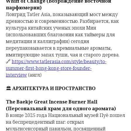
Whiff of Change (Возрождение восточной
парфюмерии)
Лонгрид Tatler Asia, показывающий мост между
древностью и современностью. Разбирается, как
культура китайских ученых эпохи Мин
(использовавших благовония как таймеры для
медитации и каллиграфии) сегодня
переупаковывается в премиальные ароматы,
имитирующие запах туши, чая и старого дерева.
🔗
https://www.tatlerasia.com/style/beauty/to-
summer-first-hong-kong-store-founder-
interview
(англ)
🏛
АРХИТЕКТУРА И ПРОСТРАНСТВО
The Baekje Great Incense Burner Hall
(Персональный храм для одного аромата)
В конце 2025 года Национальный музей Пуё пошел
на беспрецедентный шаг: открыл
мультисенсорный павильон, посвященный