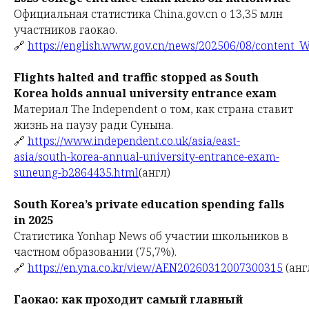
Официальная статистика China.gov.cn о 13,35 млн
участников гаокао.
🔗
https://english.www.gov.cn/news/202506/08/content
Flights halted and traffic stopped as South
Korea holds annual university entrance exam
Материал The Independent о том, как страна ставит
жизнь на паузу ради Сунына.
🔗
https://www.independent.co.uk/asia/east-
asia/south-korea-annual-university-entrance-exam-
suneung-b2864435.html
(англ)
South Korea’s private education spending falls
in 2025
Статистика Yonhap News об участии школьников в
частном образовании (75,7%).
🔗
https://en.yna.co.kr/view/AEN20260312007300315
(анг
Гаокао: как проходит самый главный