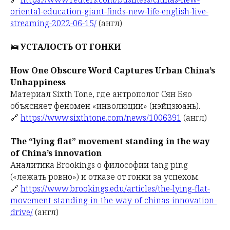
oriental-education-giant-finds-new-life-english-live-
streaming-2022-06-15/
(англ)
🛌 УСТАЛОСТЬ ОТ ГОНКИ
How One Obscure Word Captures Urban China’s
Unhappiness
Материал Sixth Tone, где антрополог Сян Бяо
объясняет феномен «инволюции» (нэйцзюань).
🔗
https://www.sixthtone.com/news/1006391
(англ)
The “lying flat” movement standing in the way
of China’s innovation
Аналитика Brookings о философии tang ping
(«лежать ровно») и отказе от гонки за успехом.
🔗
https://www.brookings.edu/articles/the-lying-flat-
movement-standing-in-the-way-of-chinas-innovation-
drive/
(англ)