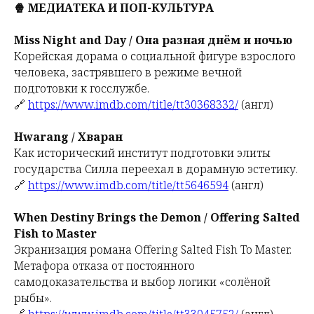
🍿 МЕДИАТЕКА И ПОП-КУЛЬТУРА
Miss Night and Day / Она разная днём и ночью
Корейская дорама о социальной фигуре взрослого
человека, застрявшего в режиме вечной
подготовки к госслужбе.
🔗
https://www.imdb.com/title/tt30368332/
(англ)
Hwarang / Хваран
Как исторический институт подготовки элиты
государства Силла переехал в дорамную эстетику.
🔗
https://www.imdb.com/title/tt5646594
(англ)
When Destiny Brings the Demon / Offering Salted
Fish to Master
Экранизация романа Offering Salted Fish To Master.
Метафора отказа от постоянного
самодоказательства и выбор логики «солёной
рыбы».
🔗
https://www.imdb.com/title/tt33045752/
(англ)