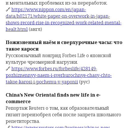
и ментальных проблемах из-за переработок.
🔗
https://www.nippon.com/en/japan-
data/h02171/white-paper-on-overwork-in-japan-
shows-record-rise-in-recognized-work-related-mental-
healt.html
(англ)
Пожизненный наём и сверхурочные часы: что
такое кароси
Русскоязычный лонгрид Forbes Life о японской
культуре чрезмерной нагрузки.
🔗
https://www.forbes.ru/forbeslife/428149-
pozhiznennyy-naem-i-sverhurochnye-chasy-chto-
takoe-karosi-i-pochemu-v-yaponii
(рус)
China’s New Oriental finds new life in e-
commerce
Репортаж Reuters о том, как образовательный
гигант переизобрел себя после запрета школьного
репетиторства.
🔗
https://www.reuters.com/business/chinas-new-