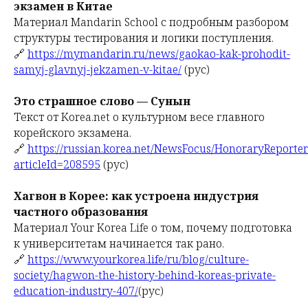
экзамен в Китае
Материал Mandarin School с подробным разбором
структуры тестирования и логики поступления.
🔗
https://mymandarin.ru/news/gaokao-kak-prohodit-
samyj-glavnyj-jekzamen-v-kitae/
(рус)
Это страшное слово — Сунын
Текст от Korea.net о культурном весе главного
корейского экзамена.
🔗
https://russian.korea.net/NewsFocus/HonoraryReporte
articleId=208595
(рус)
Хагвон в Корее: как устроена индустрия
частного образования
Материал Your Korea Life о том, почему подготовка
к университетам начинается так рано.
🔗
https://www.yourkorea.life/ru/blog/culture-
society/hagwon-the-history-behind-koreas-private-
education-industry-407/
(рус)