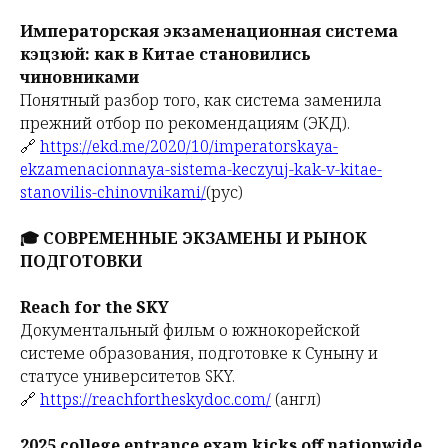
Императорская экзаменационная система
кэцзюй: как в Китае становились
чиновниками
Понятный разбор того, как система заменила
прежний отбор по рекомендациям (ЭКД).
🔗
https://ekd.me/2020/10/imperatorskaya-
ekzamenacionnaya-sistema-keczyuj-kak-v-kitae-
stanovilis-chinovnikami/
(рус)
🎓 СОВРЕМЕННЫЕ ЭКЗАМЕНЫ И РЫНОК
ПОДГОТОВКИ
Reach for the SKY
Документальный фильм о южнокорейской
системе образования, подготовке к Суныну и
статусе университетов SKY.
🔗
https://reachfortheskydoc.com/
(англ)
2025 college entrance exam kicks off nationwide