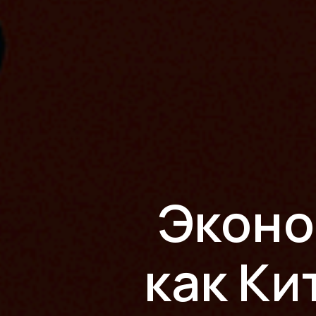
Эконо
как Ки