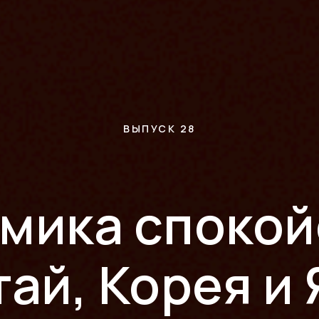
ВЫПУСК 28
мика спокой
тай, Корея и