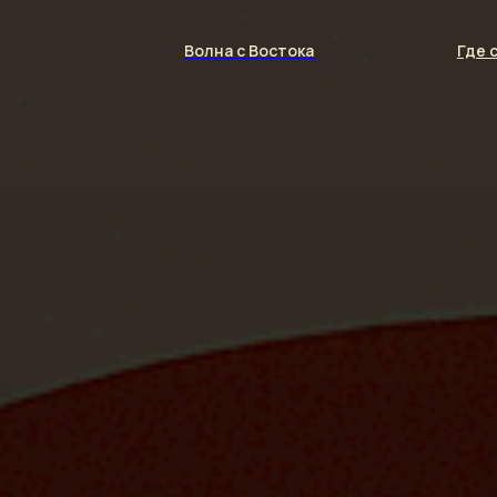
Волна с Востока
Где 