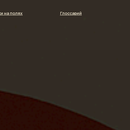
и на полях
Глоссарий