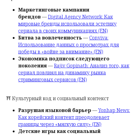
Маркетинговые кампании
брендов
—
Digital Agency Network: Как
мировые бренды использовали эстетику
сериала в своих коммуникациях (EN)
Битва за вовлеченность
—
Conviva:
Использование данных о просмотрах для
победы в «войне за внимание» (EN)
Экономика подписок следующего
поколения
—
Rajiv Gopinath: Анализ того, как
сериал повлиял на динамику рынка
стриминговых сервисов (EN)
⛩️ Культурный код и социальный контекст
Разрушая языковой барьер
—
Yonhap News:
Как корейский контент преодолевает
границы через «мягкую силу» (EN)
Детские игры как социальный