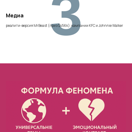
3
Медиа
реалити-версия MrBeast (приз $456k); кампании KFC и Johnnie Walker