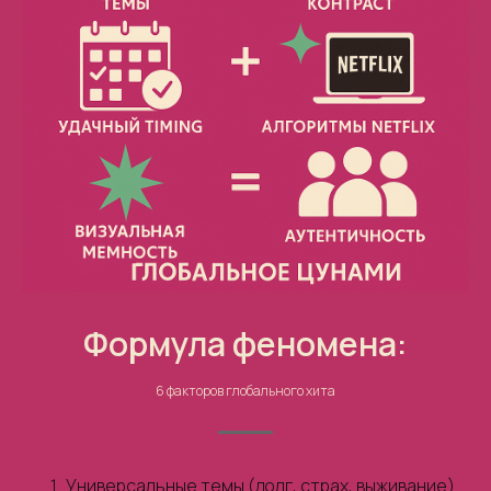
Формула феномена:
6 факторов глобального хита
Универса
льные темы (долг, страх, выживание).