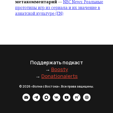
метакомментарий
—
NBC News: Реальные
прототипы игр из сериала и их значение в
азиатской культуре (EN)
Поддержать подкаст
→
Boosty
→
Donationalerts
© 2026 «Волна с Востока». Все права защищены.