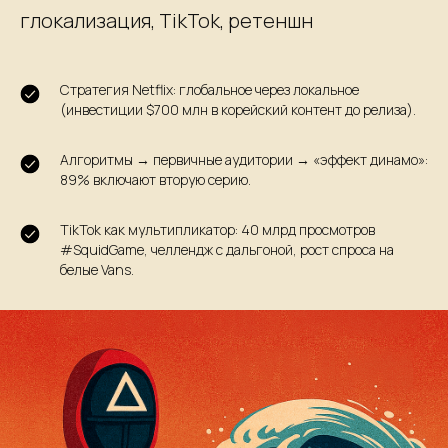
глокализация, TikTok, ретеншн
Стратегия Netflix: глобальное через локальное
(инвестиции $700 млн в корейский контент до релиза).
Алгоритмы → первичные аудитории → «эффект динамо»:
89% включают вторую серию.
TikTok как мультипликатор: 40 млрд просмотров
#SquidGame, челлендж с дальгоной, рост спроса на
белые Vans.