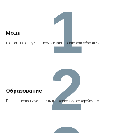
1
Мода
костюмы Хэллоуина; мерч; дизайнерские коллаборации
2
Образование
Duolingo использует сцены и лексику в курсе корейского