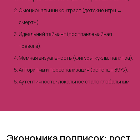
Эмоциональный контраст (детские игры ↔
смерть).
Идеальный тайминг (постпандемийная
тревога).
Мемная визуальность (фигуры, куклы, палитра).
Алгоритмы и персонализация (ретеншн 89%).
Аутентичность: локальное стало глобальным.
Экономика подписок: рост,