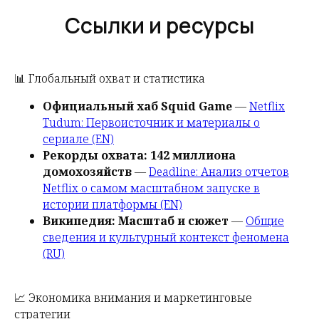
Ссылки и ресурсы
📊 Глобальный охват и статистика
Официальный хаб Squid Game
—
Netflix
Tudum: Первоисточник и материалы о
сериале (EN)
Рекорды охвата: 142 миллиона
домохозяйств
—
Deadline: Анализ отчетов
Netflix о самом масштабном запуске в
истории платформы (EN)
Википедия: Масштаб и сюжет
—
Общие
сведения и культурный контекст феномена
(RU)
📈 Экономика внимания и маркетинговые
стратегии