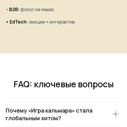
•
B2B:
фокус на нишах.
• EdTech:
эмоции + интерактив.
FAQ: ключевые вопросы
Почему «Игра кальмара» стала
глобальным хитом?