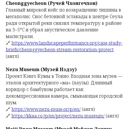
Cheonggyecheon (Ручей Чхонгечхон)
Главный мировой кейс по возвращению тишины в
мегаполис. Снос бетонной эстакады в центре Сеула
ради открытой реки снизил температуру в районе
на 3–5°C и убрал акустическое давление
магистрали.
🔗
https://www.landscapeperformance.org/case-study-
briefs/cheonggyecheon-stream-restoration-project
(англ)
Nezu Museum (Музей Нэдзу)
Проект Кэнго Кумы в Токио. Входная зона музея —
эталон архитектурного «ма» (паузы). Длинный
коридор с бамбуком работает как
декомпрессионная камера, смывающая городской
шум.
🔗
https://www.nezu-muse.or.jp/en/
(англ)
🔗
https://kkaa.co.jp/en/project/nezu-museum/
(англ)
Meiji Jingu Museum (Музей Мэйдзи Дзингу,