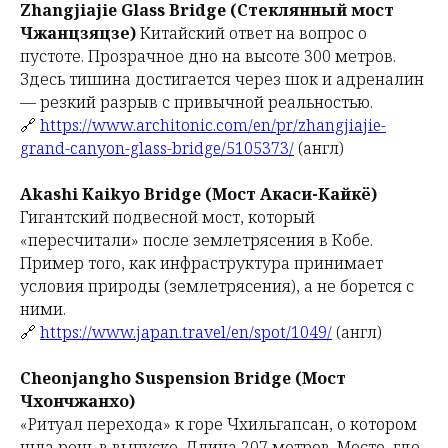
Zhangjiajie Glass Bridge (Стеклянный мост
Чжанцзяцзе)
Китайский ответ на вопрос о
пустоте. Прозрачное дно на высоте 300 метров.
Здесь тишина достигается через шок и адреналин
— резкий разрыв с привычной реальностью.
🔗
https://www.architonic.com/en/pr/zhangjiajie-
grand-canyon-glass-bridge/5105373/
(англ)
Akashi Kaikyo Bridge (Мост Акаси-Кайкё)
Гигантский подвесной мост, который
«пересчитали» после землетрясения в Кобе.
Пример того, как инфраструктура принимает
условия природы (землетрясения), а не борется с
ними.
🔗
https://www.japan.travel/en/spot/1049/
(англ)
Cheonjangho Suspension Bridge (Мост
Чхончжанхо)
«Ритуал перехода» к горе Чхильгапсан, о котором
шла речь в выпуске. Длина 207 метров. Место, где