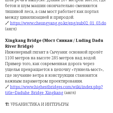
бетон и шум машин окончательно сменяются
тишиной леса, а сам мост работает как портал
между цивилизацией и природой.
🔗
https://www.cheongyang.go.kr/eng/sub02_01_03.do
(англ)
Xingkang Bridge (Мост Синкан / Luding Dadu
River Bridge)
Инженерный гигант в Сычуани: основной пролёт
1100 метров на высоте 285 метров над водой.
Пример того, как современная дорога через
ущелья превращается в цепочку «туннель-мост»,
где звучание ветра и конструкции становится
важным параметром проектирования.
🔗
https://www.highestbridges.com/wiki/index.php?
title=Daduhe_Bridge_Xingkang
(англ)
🏗️ УРБАНИСТИКА И ИНТЕРЬЕРЫ