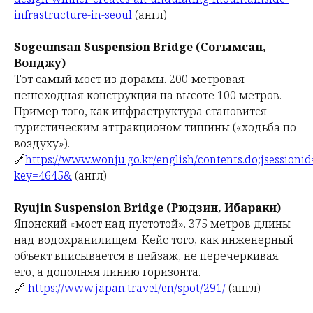
infrastructure-in-seoul
(англ)
Sogeumsan Suspension Bridge (Согымсан,
Вонджу)
Тот самый мост из дорамы. 200-метровая
пешеходная конструкция на высоте 100 метров.
Пример того, как инфраструктура становится
туристическим аттракционом тишины («ходьба по
воздуху»).
🔗
https://www.wonju.go.kr/english/contents.do;jsessi
key=4645&
(англ)
Ryujin Suspension Bridge (Рюдзин, Ибараки)
Японский «мост над пустотой». 375 метров длины
над водохранилищем. Кейс того, как инженерный
объект вписывается в пейзаж, не перечеркивая
его, а дополняя линию горизонта.
🔗
https://www.japan.travel/en/spot/291/
(англ)