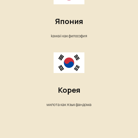
Япония
kawaii как философия
Корея
милота как язык фандома